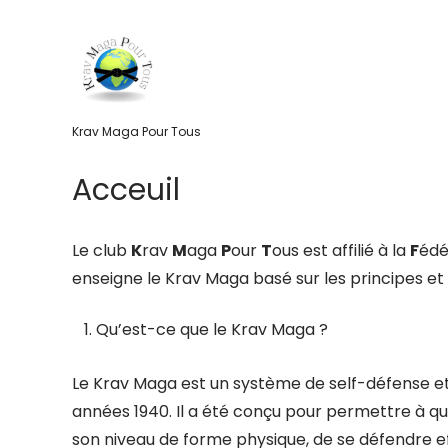
Skip
to
content
Krav Maga Pour Tous
Acceuil
Le club
K
rav
M
aga
P
our
T
ous est affilié à la
F
édé
enseigne le Krav Maga basé sur les principes et
Qu’est-ce que le Krav Maga ?
Le Krav Maga est un système de self-défense e
années 1940. Il a été conçu pour permettre à q
son niveau de forme physique, de se défendre 