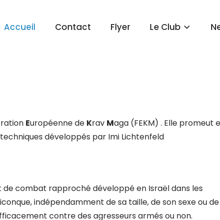
Accueil
Contact
Flyer
Le Club
N
ration
E
uropéenne de
K
rav
M
aga (FEKM) . Elle promeut e
 techniques développés par Imi Lichtenfeld
t de combat rapproché développé en Israël dans les
uiconque, indépendamment de sa taille, de son sexe ou de
efficacement contre des agresseurs armés ou non.